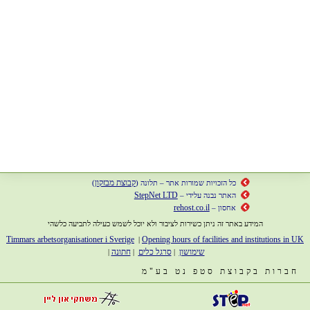
קבוצת מבזקון
כל הזכויות שמורות אתר – תלונה (
)
StepNet LTD
האתר נבנה עלידי –
rehost.co.il
אחסון –
המידע באתר זה ניתן כשירות לציבור ולא יוכל לשמש כעילה לתביעה כלשהי
Timmars arbetsorganisationer i Sverige
Opening hours of facilities and institutions in UK
|
שימושון
סרגל כלים
חתונה
|
|
|
חברות בקבוצת סטפ נט בע"מ